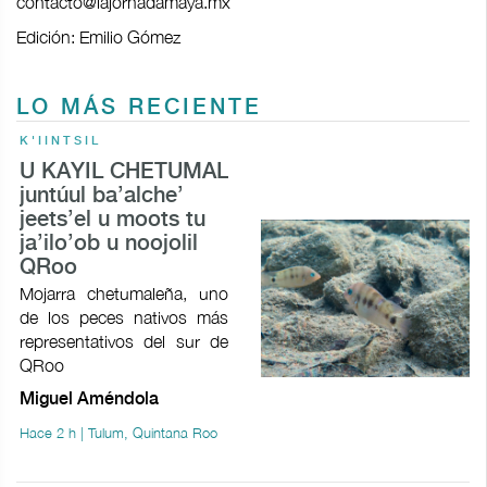
contacto@lajornadamaya.mx
Edición: Emilio Gómez
LO MÁS RECIENTE
K'IINTSIL
U KAYIL CHETUMAL
juntúul ba’alche’
jeets’el u moots tu
ja’ilo’ob u noojolil
QRoo
Mojarra chetumaleña, uno
de los peces nativos más
representativos del sur de
QRoo
Miguel Améndola
Hace 2 h | Tulum, Quintana Roo