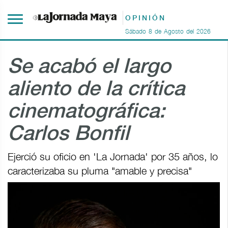
OPINIÓN
Sábado
8
de
Agosto
del
2026
Se acabó el largo
aliento de la crítica
cinematográfica:
Carlos Bonfil
Ejerció su oficio en 'La Jornada' por 35 años, lo
caracterizaba su pluma "amable y precisa"