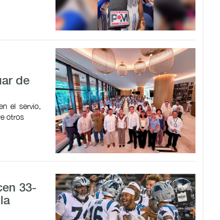
uar de
n el servio,
re otros
cen 33-
la