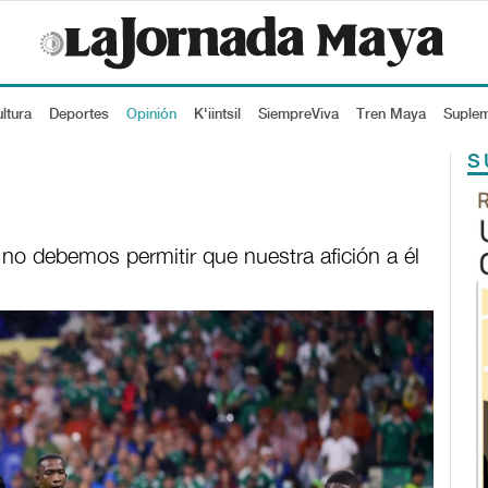
ltura
Deportes
Opinión
K'iintsil
SiempreViva
Tren Maya
Suple
S
 no debemos permitir que nuestra afición a él