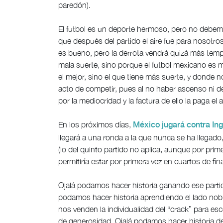
paredón).
El futbol es un deporte hermoso, pero no debemos
que después del partido el aire fue para nosotros
es bueno, pero la derrota vendrá quizá más temp
mala suerte, sino porque el futbol mexicano es
el mejor, sino el que tiene más suerte, y donde 
acto de competir, pues al no haber ascenso ni d
por la mediocridad y la factura de ello la paga el a
En los próximos días,
México jugará contra Ing
llegará a una ronda a la que nunca se ha llegad
(lo del quinto partido no aplica, aunque por pri
permitiría estar por primera vez en cuartos de fi
Ojalá podamos hacer historia ganando ese partido
podamos hacer historia aprendiendo el lado nobl
nos venden la individualidad del “crack” para es
de generosidad. Ojalá podamos hacer historia 