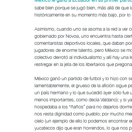
México le ganó a Ecuador en su primer parti
sabe bien porque se jugó bien, más allá de que l
históricamente en su momento más bajo, por lo q
Asimismo, cuando uno se asoma a la red a ver có
gobernado por Novoa, uno encuentra hasta cierto
comentaristas deportivos locales, que daban po
jugadores de enorme talento, pero México se mo
colectivo derrotó al individualismo y allí hay u
restregar en la jeta de los libertarios que pregon
México ganó un partido de futbol y lo hizo con se
lamentablemente, el grueso de la afición sigue 
un país hermano y lo que sucedió ayer sólo fue u
menos importantes, como decía Valdano); y si ya 
hospedaba a los “ñaños” para no dejarlos dormir
nos resta dignidad como pueblo; por mucho men
cielo (un ejemplo de ello lo podemos encontrar 
yucatecos dijo que eran horrendos, lo que nos pa