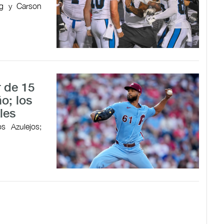
ng y Carson
 de 15
o; los
les
s Azulejos;