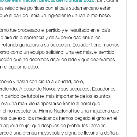
. La victoria
do de eliminación directa del Mundial 2026
as relaciones políticas con el país sudamericano están
ue el partido tenía un ingrediente un tanto morboso.
mo fue procesado el partido y el resultado en el país
 aire de prepotencia y de superioridad entre los
r rotunda ganadora a su selección. Ecuador tiene muchos
stró como un equipo solidario; una vez más, el sentido
na lección que no debemos dejar de lado y que debiéramos
an el egoísmo ético.
ñorío y hasta con cierta autoridad, pero,
perdiendo. A pesar de Novoa y sus secuaces, Ecuador es
n partido de futbol (el más importante de los asuntos
era una marrullería apostarse frente al hotel que
, el no respetar su Himno Nacional fue una majadería que
os que eso, los mexicanos hemos pegado el grito en el
en aquella mujer que después de probar los tamales
reció una ofensa mayúscula y digna de llevar a la doña al