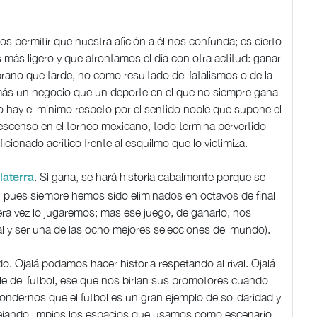
 permitir que nuestra afición a él nos confunda; es cierto
 más ligero y que afrontamos el día con otra actitud: ganar
rano que tarde, no como resultado del fatalismos o de la
 más un negocio que un deporte en el que no siempre gana
no hay el mínimo respeto por el sentido noble que supone el
escenso en el torneo mexicano, todo termina pervertido
ficionado acrítico frente al esquilmo que lo victimiza.
. Si gana, se hará historia cabalmente porque se
laterra
o, pues siempre hemos sido eliminados en octavos de final
mera vez lo jugaremos; mas ese juego, de ganarlo, nos
nal y ser una de las ocho mejores selecciones del mundo).
. Ojalá podamos hacer historia respetando al rival. Ojalá
e del futbol, ese que nos birlan sus promotores cuando
condernos que el futbol es un gran ejemplo de solidaridad y
dejando limpios los espacios que usamos como escenario