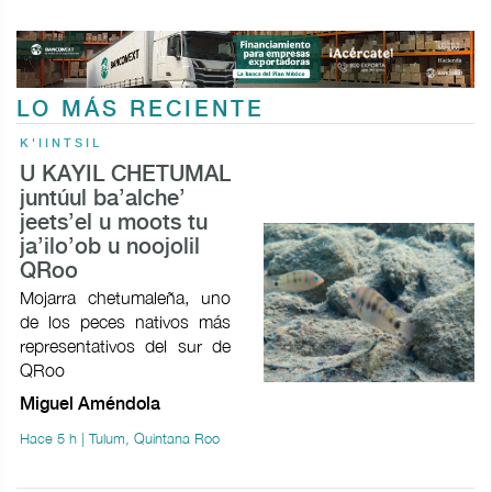
LO MÁS RECIENTE
K'IINTSIL
U KAYIL CHETUMAL
juntúul ba’alche’
jeets’el u moots tu
ja’ilo’ob u noojolil
QRoo
Mojarra chetumaleña, uno
de los peces nativos más
representativos del sur de
QRoo
Miguel Améndola
Hace 5 h | Tulum, Quintana Roo