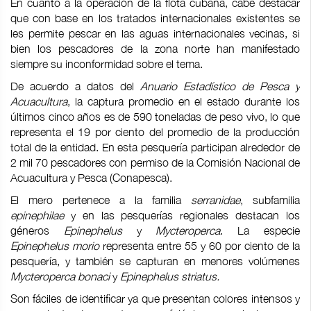
En cuanto a la operación de la flota cubana, cabe destacar
que con base en los tratados internacionales existentes se
les permite pescar en las aguas internacionales vecinas, si
bien los pescadores de la zona norte han manifestado
siempre su inconformidad sobre el tema.
De acuerdo a datos del
Anuario Estadístico de Pesca y
Acuacultura
, la captura promedio en el estado durante los
últimos cinco años es de 590 toneladas de peso vivo, lo que
representa el 19 por ciento del promedio de la producción
total de la entidad. En esta pesquería participan alrededor de
2 mil 70 pescadores con permiso de la Comisión Nacional de
Acuacultura y Pesca (Conapesca).
El mero pertenece a la familia
serranidae
, subfamilia
epinephilae
y en las pesquerías regionales destacan los
géneros
Epinephelus
y
Mycteroperca
. La especie
Epinephelus morio
representa entre 55 y 60 por ciento de la
pesquería, y también se capturan en menores volúmenes
Mycteroperca bonaci
y
Epinephelus striatus.
Son fáciles de identificar ya que presentan colores intensos y