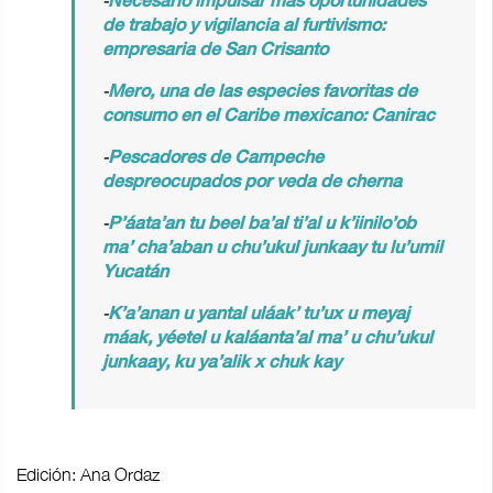
-
Necesario impulsar más oportunidades
de trabajo y vigilancia al furtivismo:
empresaria de San Crisanto
-
Mero, una de las especies favoritas de
consumo en el Caribe mexicano: Canirac
-
Pescadores de Campeche
despreocupados por veda de cherna
-
P’áata’an tu beel ba’al ti’al u k’iinilo’ob
ma’ cha’aban u chu’ukul junkaay tu lu’umil
Yucatán
-
K’a’anan u yantal uláak’ tu’ux u meyaj
máak, yéetel u kaláanta’al ma’ u chu’ukul
junkaay, ku ya’alik x chuk kay
Edición: Ana Ordaz