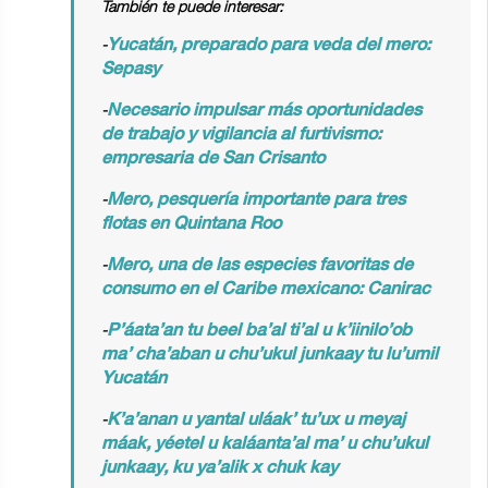
También te puede interesar:
-
Yucatán, preparado para veda del mero:
Sepasy
-
Necesario impulsar más oportunidades
de trabajo y vigilancia al furtivismo:
empresaria de San Crisanto
-
Mero, pesquería importante para tres
flotas en Quintana Roo
-
Mero, una de las especies favoritas de
consumo en el Caribe mexicano: Canirac
-
P’áata’an tu beel ba’al ti’al u k’iinilo’ob
ma’ cha’aban u chu’ukul junkaay tu lu’umil
Yucatán
-
K’a’anan u yantal uláak’ tu’ux u meyaj
máak, yéetel u kaláanta’al ma’ u chu’ukul
junkaay, ku ya’alik x chuk kay