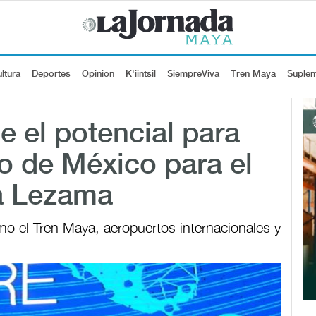
ltura
Deportes
Opinion
K'iintsil
SiempreViva
Tren Maya
Suple
e el potencial para
co de México para el
a Lezama
o el Tren Maya, aeropuertos internacionales y