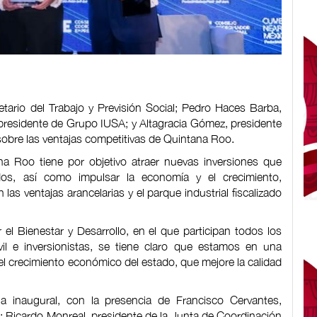
tario del Trabajo y Previsión Social; Pedro Haces Barba,
 presidente de Grupo IUSA; y Altagracia Gómez, presidente
re las ventajas competitivas de Quintana Roo.
a Roo tiene por objetivo atraer nuevas inversiones que
s, así como impulsar la economía y el crecimiento,
 las ventajas arancelarias y el parque industrial fiscalizado
l Bienestar y Desarrollo, en el que participan todos los
ivil e inversionistas, se tiene claro que estamos en una
 el crecimiento económico del estado, que mejore la calidad
 inaugural, con la presencia de Francisco Cervantes,
; Ricardo Monreal, presidente de la Junta de Coordinación