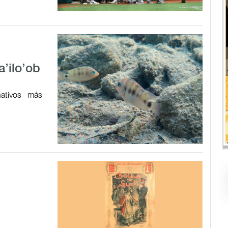
a’ilo’ob
ativos más