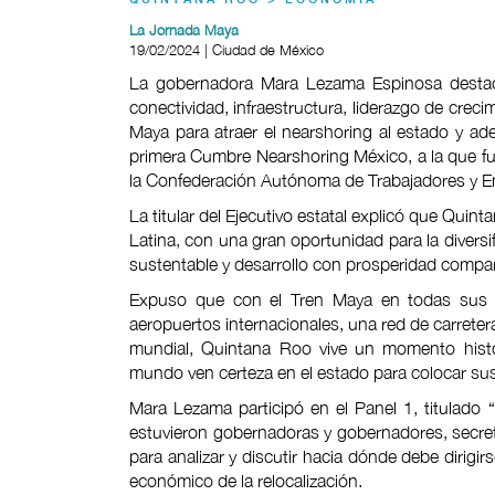
QUINTANA ROO > ECONOMÍA
La Jornada Maya
19/02/2024 | Ciudad de México
La gobernadora Mara Lezama Espinosa destacó
conectividad, infraestructura, liderazgo de creci
Maya para atraer el nearshoring al estado y ade
primera Cumbre Nearshoring México, a la que fu
la Confederación Autónoma de Trabajadores y 
La titular del Ejecutivo estatal explicó que Quin
Latina, con una gran oportunidad para la diversi
sustentable y desarrollo con prosperidad compar
Expuso que con el Tren Maya en todas sus mo
aeropuertos internacionales, una red de carretera
mundial, Quintana Roo vive un momento históri
mundo ven certeza en el estado para colocar su
Mara Lezama participó en el Panel 1, titulado
estuvieron gobernadoras y gobernadores, secret
para analizar y discutir hacia dónde debe dirigi
económico de la relocalización.