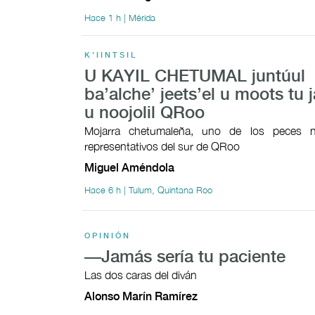
Hace 1 h | Mérida
K'IINTSIL
U KAYIL CHETUMAL juntúul
ba’alche’ jeets’el u moots tu j
u noojolil QRoo
Mojarra chetumaleña, uno de los peces n
representativos del sur de QRoo
Miguel Améndola
Hace 6 h | Tulum, Quintana Roo
OPINIÓN
—Jamás sería tu paciente
Las dos caras del diván
Alonso Marín Ramírez