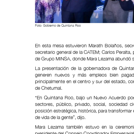
Foto: Gobierno de Quintana Roo
En esta mesa estuvieron Marath Bolaños, secre
secretario general de la CATEM; Carlos Peralta,
de Grupo MINSA, donde Mara Lezama abundó sob
La presentación de la gobernadora de Quintan
generen nuevos y más empleos bien pagado
principalmente en el centro y sur del estado, con
de Chetumal.
“En Quintana Roo, bajo un Nuevo Acuerdo por e
sectores, público, privado, social, sociedad c
posición estratégica, histórica, para transformar
de vida de la gente”, dijo.
Mara Lezama también estuvo en la ceremonia
presidente del Consejo Coordinador Empresarial