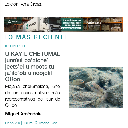
Edición: Ana Ordaz
LO MÁS RECIENTE
K'IINTSIL
U KAYIL CHETUMAL
juntúul ba’alche’
jeets’el u moots tu
ja’ilo’ob u noojolil
QRoo
Mojarra chetumaleña, uno
de los peces nativos más
representativos del sur de
QRoo
Miguel Améndola
Hace 2 h | Tulum, Quintana Roo