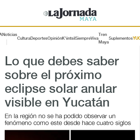
A
Noticias
Tren
Cultura
Deportes
Opinión
K'iintsil
SiempreViva
Suplementos
YU
Maya
Lo que debes saber
sobre el próximo
eclipse solar anular
visible en Yucatán
En la región no se ha podido observar un
fenómeno como este desde hace cuatro siglos