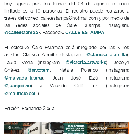
hay lugares para las fechas del 24 de agosto, el cupo
limitado es a 10 personas. El registro puede realizarse a
través del correo:
calle.estampa@hotmail.com
y por medio de
las redes sociales de Calle Estampa, Instagram:
y Facebook:
.
@calleestampa
CALLE ESTAMPA
El colectivo Calle Estampa está integrado por las y los
artistas Clarissa Alamilla (Instagram:
),
@clarissa_alamilla
Laura Mena (Instagram:
), Jocelyn
@victoria.artworks
Chávez
, Natalia Polanco (Instagram:
@sr.totem
), Juan José Dziú (Instagram:
@malvada.ilustra
) y Mauricio Collí Tun (Instagram:
@juanjodziu
).
@mauricio.colli
Edición: Fernando Sierra