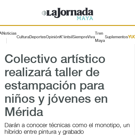
A
Noticias
Tren
Cultura
Deportes
Opinión
K'iintsil
SiempreViva
Suplementos
YU
Maya
Colectivo artístico
realizará taller de
estampación para
niños y jóvenes en
Mérida
Darán a conocer técnicas como el monotipo, un
híbrido entre pintura y grabado