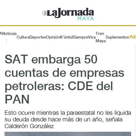
A
Noticias
Tren
Cultura
Deportes
Opinión
K'iintsil
SiempreViva
Suplementos
YU
Maya
SAT embarga 50
cuentas de empresas
petroleras: CDE del
PAN
Esto ocurre mientras la paraestatal no les liquida
su deuda desde hace más de un año, señala
Calderón González