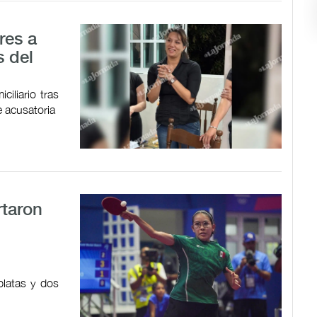
res a
s del
ciliario tras
te acusatoria
rtaron
platas y dos