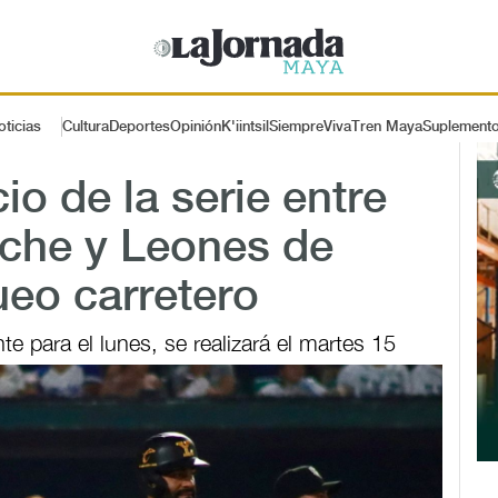
oticias
Cultura
Deportes
Opinión
K'iintsil
SiempreViva
Tren Maya
Suplement
io de la serie entre
che y Leones de
eo carretero
e para el lunes, se realizará el martes 15