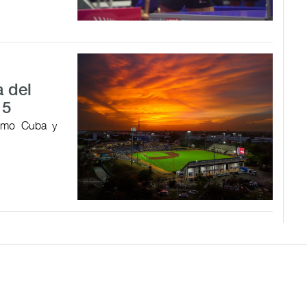
 del
15
como Cuba y