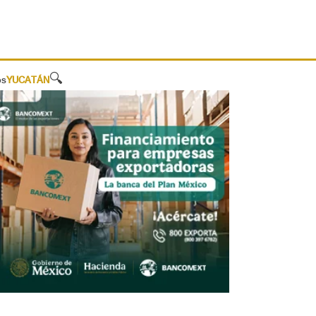
🔍
os
YUCATÁN