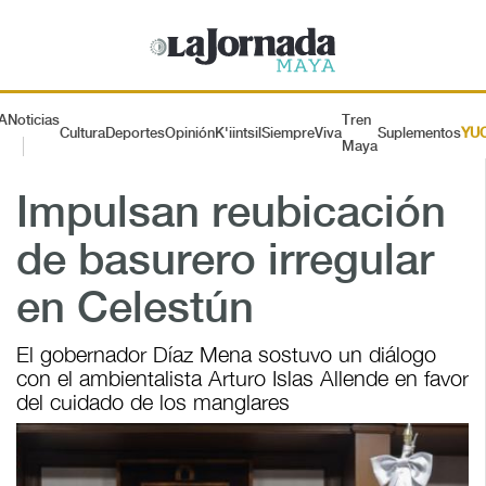
A
Noticias
Tren
Cultura
Deportes
Opinión
K'iintsil
SiempreViva
Suplementos
YU
Maya
Impulsan reubicación
de basurero irregular
en Celestún
El gobernador Díaz Mena sostuvo un diálogo
con el ambientalista Arturo Islas Allende en favor
del cuidado de los manglares