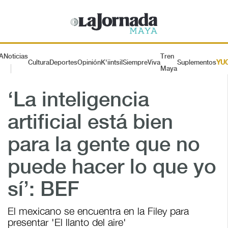
A
Noticias
Tren
Cultura
Deportes
Opinión
K'iintsil
SiempreViva
Suplementos
YU
Maya
‘La inteligencia
artificial está bien
para la gente que no
puede hacer lo que yo
sí’: BEF
El mexicano se encuentra en la Filey para
presentar 'El llanto del aire'