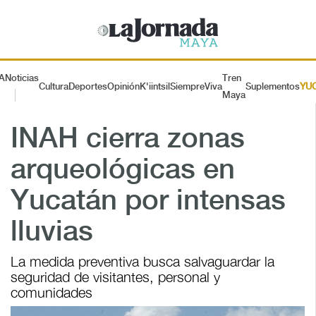
A
Noticias
Tren
Cultura
Deportes
Opinión
K'iintsil
SiempreViva
Suplementos
YU
Maya
INAH cierra zonas
arqueológicas en
Yucatán por intensas
lluvias
La medida preventiva busca salvaguardar la
seguridad de visitantes, personal y
comunidades