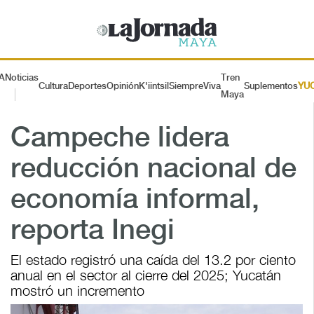
A
Noticias
Tren
Cultura
Deportes
Opinión
K'iintsil
SiempreViva
Suplementos
YU
Maya
Campeche lidera
reducción nacional de
economía informal,
reporta Inegi
El estado registró una caída del 13.2 por ciento
anual en el sector al cierre del 2025; Yucatán
mostró un incremento