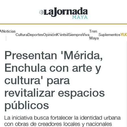
A
Noticias
Tren
Cultura
Deportes
Opinión
K'iintsil
SiempreViva
Suplementos
YU
Maya
Presentan 'Mérida,
Enchula con arte y
cultura' para
revitalizar espacios
públicos
La iniciativa busca fortalecer la identidad urbana
con obras de creadores locales y nacionales