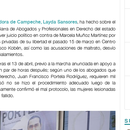
, ha hecho sobre el
adora de Campeche, Layda Sansores
 Barra de Abogados y Profesionales en Derecho del estado
er juicio político en contra de Marcela Muñoz Martínez por
as privadas de su libertad el pasado 15 de marzo en Centro
sco Kobén, así como las acusaciones de maltrato, desvío
ñalamientos.
as el 13 de abril, previo a la marcha anunciada en apoyo a
rá un par de horas después; según uno de los abogados que
 Derecho, Juan Francisco Portela Rodríguez, requieren mil
usó no se hizo el procedimiento adecuado luego de la
amente confirmó el mal protocolo, las mujeres lesionadas
fallido.
S