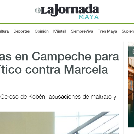
ltura
Deportes
Opinión
K'iintsil
SiempreViva
Tren Maya
Suple
mas en Campeche para
lítico contra Marcela
del Cereso de Kobén, acusaciones de maltrato y