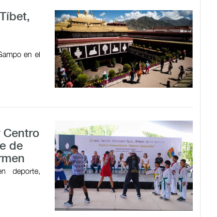
Tíbet,
 Gampo en el
r Centro
e de
armen
en deporte,