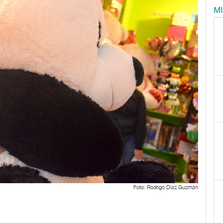
M
Foto: Rodrigo Díaz Guzmán