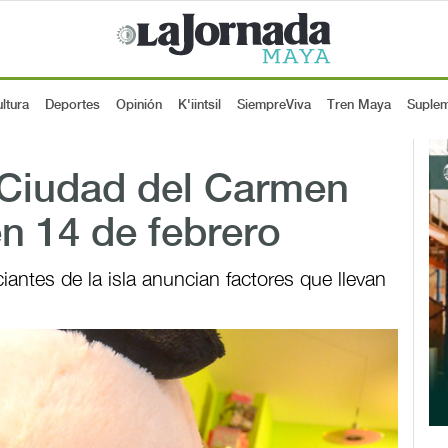
ltura
Deportes
Opinión
K'iintsil
SiempreViva
Tren Maya
Suple
Ciudad del Carmen
en 14 de febrero
ntes de la isla anuncian factores que llevan