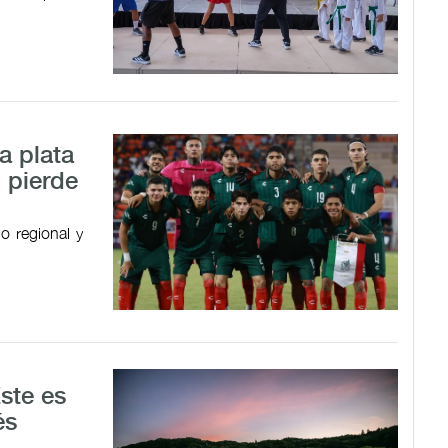
a plata
 pierde
o regional y
Este es
és