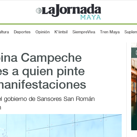
ltura
Deportes
Opinión
K'iintsil
SiempreViva
Tren Maya
Suple
bina Campeche
s a quien pinte
anifestaciones
 el gobierno de Sansores San Román
n