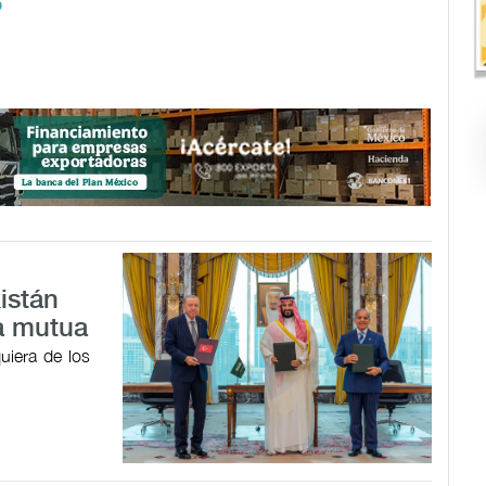
o
istán
a mutua
uiera de los