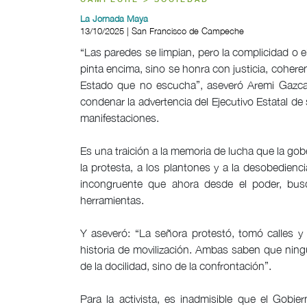
CAMPECHE > SOCIEDAD
La Jornada Maya
13/10/2025 | San Francisco de Campeche
“Las paredes se limpian, pero la complicidad o e
pinta encima, sino se honra con justicia, cohere
Estado que no escucha”, aseveró Aremi Gazca,
condenar la advertencia del Ejecutivo Estatal d
manifestaciones.
Es una traición a la memoria de lucha que la gobe
la protesta, a los plantones y a la desobediencia
incongruente que ahora desde el poder, bus
herramientas.
Y aseveró: “La señora protestó, tomó calles y 
historia de movilización. Ambas saben que ning
de la docilidad, sino de la confrontación”.
Para la activista, es inadmisible que el Gobie