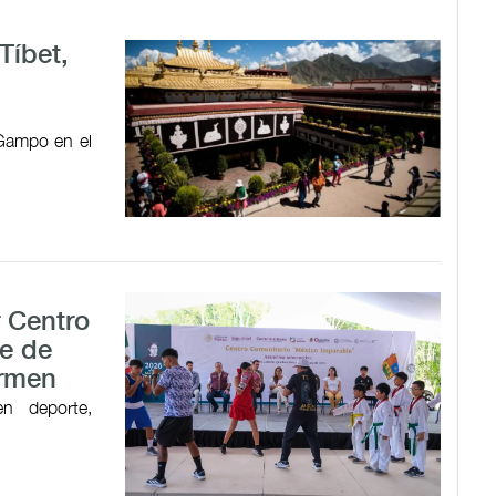
Tíbet,
 Gampo en el
r Centro
e de
armen
en deporte,