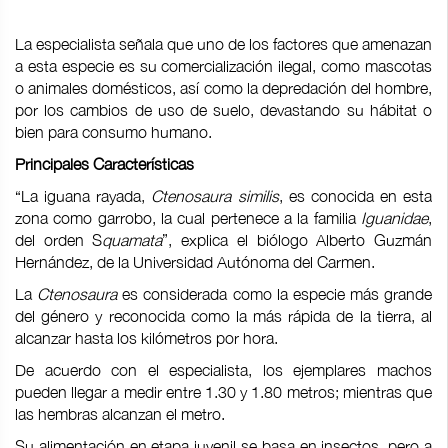
La especialista señala que uno de los factores que amenazan
a esta especie es su comercialización ilegal, como mascotas
o animales domésticos, así como la depredación del hombre,
por los cambios de uso de suelo, devastando su hábitat o
bien para consumo humano.
Principales Características
“La iguana rayada,
Ctenosaura similis
, es conocida en esta
zona como garrobo, la cual pertenece a la familia
Iguanidae
,
del orden S
quamata
”, explica el biólogo Alberto Guzmán
Hernández, de la Universidad Autónoma del Carmen.
La
Ctenosaura
es considerada como la especie más grande
del género y reconocida como la más rápida de la tierra, al
alcanzar hasta los kilómetros por hora.
De acuerdo con el especialista, los ejemplares machos
pueden llegar a medir entre 1.30 y 1.80 metros; mientras que
las hembras alcanzan el metro.
Su alimentación en etapa juvenil se basa en insectos, pero a