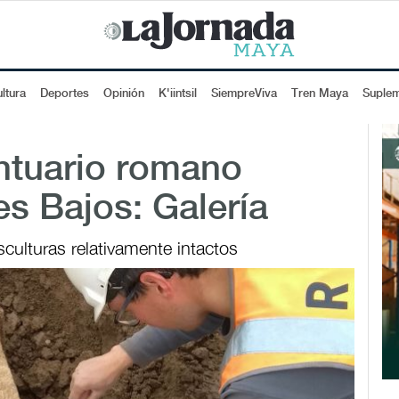
ltura
Deportes
Opinión
K'iintsil
SiempreViva
Tren Maya
Suple
ntuario romano
s Bajos: Galería
esculturas relativamente intactos