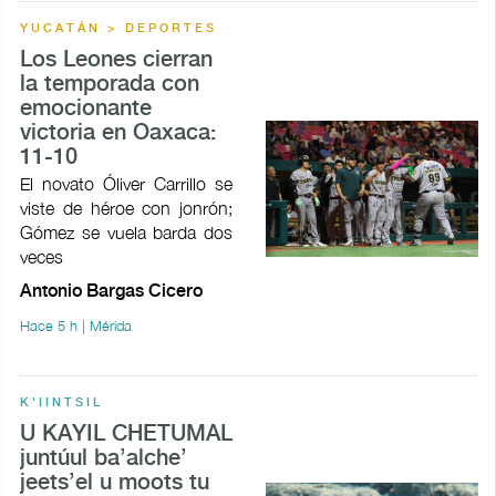
YUCATÁN > DEPORTES
Los Leones cierran
la temporada con
emocionante
victoria en Oaxaca:
11-10
El novato Óliver Carrillo se
viste de héroe con jonrón;
Gómez se vuela barda dos
veces
Antonio Bargas Cicero
Hace 5 h | Mérida
K'IINTSIL
U KAYIL CHETUMAL
juntúul ba’alche’
jeets’el u moots tu