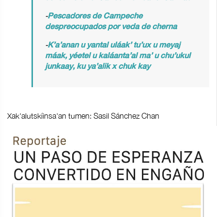
-
Pescadores de Campeche
despreocupados por veda de cherna
-
K’a’anan u yantal uláak’ tu’ux u meyaj
máak, yéetel u kaláanta’al ma’ u chu’ukul
junkaay, ku ya’alik x chuk kay
Xak'alutskíinsa'an tumen: Sasil Sánchez Chan