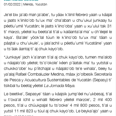
01/02/2022 | Mérida, Yucatán
Je’el bix ja’ab man ja’abe’, tu yáax k’iiinil febrero yaan u káajal
u jaats k’iinilo’ob tu’ux ma’ cha’aban u chu’ukul junkaay tu
péetlu’umil Yucatán; le jaats k’iino’oba’ yaan u xu’ulul tak 31
ti’ marzo, yéetel ku beeta’al ti’al u kaláanta’al ma’ u ch’éejel le
kaya’. Ba’ale’ yóok’lal túun le k’iino’ob tu’ux ma’ táan u
páajtal u chu’ukule’, u jala’achil u péetlu’umil Yucatáne’ yaan
u ts’áak áantaj ti’ aj chuk kayo’ob.
“Junkaye’ jach k’a’anan ti’al aj chuk kayo’ob, tumen ma’alob
u náajalo’ob yéetel; ts’o’okole’ kéen p’áatak ma’ tu yutstal u
chukiko’obe’ ku p’íitchajal u náajalo’ob te’e winala’, beey tu
ya’alaj Rafael Combaluzier Medina, máax jo’olbesik Secretaría
de Pesca y Acuacultura Sustentables de Yucatán (Sepasy) ti’
tsikbal tu beetaj yéetel
La Jornada Maya.
Le beetike’, Sepasye’ táan u káajsik jump’éel nu’ukbesaj, ti’al
u t’oxa’al ichil u winalil febrero yéetel marzoe’, 2 mil 400
pesos, ti’al u chúukpajal tu ts’ooke’ 4 mil 800 pesos, ti’al u
yutsil 11 mil 823 u túul aj chuk kayo’ob. Le beyka’ajo’ yaan u