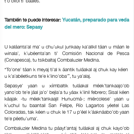
t’o’oxol ti’ baales.
También te puede interesar:
Yucatán, preparado para veda
del mero: Sepasy
U kaláanta’al ma’ u chu’ukul junkaay ka’alikil táan u máan le
winala’, k’ubéenta’an ti’ Comisión Nacional de Pesca
(Conapesca), tu tsikbaltaj Combaluzier Medina.
“To’one’ táan k meyaj ti’al k áantik tuláakal aj chuk kay kéen
u k’a’abéetkuns te’e k’iino’oba’”, tu ya’alaj.
Sepasye’ yaan u xíimbaltik tuláakal méek’tankaajo’ob
yano’ob te’e jáal ja’o’ bejla’a tu yáax k’iinil febrero; Sisal kéen
káajak -tu méek’tankaajil Hunucmá-; miércolese’ yaan u
k’uchul tu baantail San Felipe, Río Lagartos yéetel Las
Coloradas, tak kéen u chuk le 17 u p’éel k’áaknáabo’ob yaan
te’e péetlu’uma’.
Combaluzier Medina tu páayt’antaj tuláakal aj chuk kayo’ob