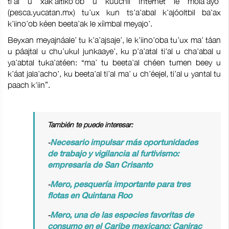
ti’al u xak’altiko’ob u kúuchil Internet le mola’ayo’
(pesca.yucatan.mx) tu’ux kun ts’a’abal k’ajóoltbil ba’ax
k’iino’ob kéen beeta’ak le xíimbal meyajo’.
Beyxan meyajnáale’ tu k’a’ajsaje’, le k’iino’oba tu’ux ma’ táan
u páajtal u chu’ukul junkaaye’, ku p’a’atal ti’al u cha’abal u
ya’abtal tuka’atéen: “ma’ tu beeta’al chéen tumen beey u
k’áat jala’acho’, ku beeta’al ti’al ma’ u ch’éejel, ti’al u yantal tu
paach k’iin”.
También te puede interesar:
-
Necesario impulsar más oportunidades
de trabajo y vigilancia al furtivismo:
empresaria de San Crisanto
-
Mero, pesquería importante para tres
flotas en Quintana Roo
-
Mero, una de las especies favoritas de
consumo en el Caribe mexicano: Canirac