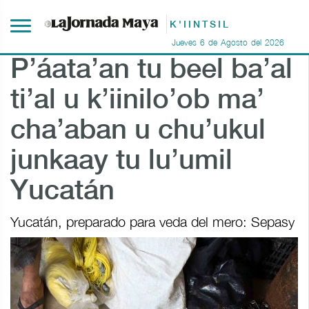
K'IINTSIL
Jueves
6
de
Agosto
del
2026
P’áata’an tu beel ba’al
ti’al u k’iinilo’ob ma’
cha’aban u chu’ukul
junkaay tu lu’umil
Yucatán
Yucatán, preparado para veda del mero: Sepasy