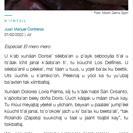
Foto: Martin Zetina Gijón
K'IINTSIL
Juan Manuel Contreras
01/02/2022 | Jo'
Especial: El mero mero
U k’ab xunáan Dorise’ séeba’an u p’ayik sebooyáa ti’al u
ts’áak ichil janal k’áata’an ti’, tu kúuchil Los Delfines. U
séeba’anil u péeke’, ma’ táan u tuus, u yojel ba’ax ku beetik.
Uts úuchik u k’amiko’on. Péeknaj u yóol ka tu yu’ubaj
ba’axten tak xíimbaltaj.
Xunáan Dolores Loría Palma, síij tu k’áak’nabil San Crisanto,
k’ajóolta’an beey doña Doris. Úuch káajak u máan chuk kay.
Tu múul meyajtaj yéetel u yíicham, beyxan u paalale’ jump’éel
kúuchil ti’al janal, ts’o’okole’ jach u ki’ ba’ax ku beeta’ali’, “tak
Rolando (Zapata) suukchaj u taal u jaant tsajbil kay”, tu
tsikbaltaj.