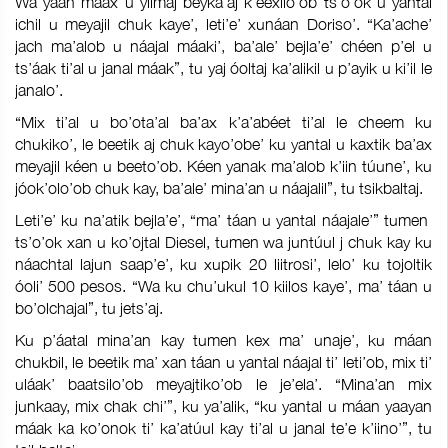
Wa yaan máax u yilmaj beyka’aj k’eexilo’ob ts’o’ok u yantal
ichil u meyajil chuk kaye’, leti’e’ xunáan Doriso’. “Ka’ache’
jach ma’alob u náajal máaki’, ba’ale’ bejla’e’ chéen p’el u
ts’áak ti’al u janal máak”, tu yaj óoltaj ka’alikil u p’ayik u ki’il le
janalo’.
“Mix ti’al u bo’ota’al ba’ax k’a’abéet ti’al le cheem ku
chukiko’, le beetik aj chuk kayo’obe’ ku yantal u kaxtik ba’ax
meyajil kéen u beeto’ob. Kéen yanak ma’alob k’iin túune’, ku
jóok’olo’ob chuk kay, ba’ale’ mina’an u náajalil”, tu tsikbaltaj.
Leti’e’ ku na’atik bejla’e’, “ma’ táan u yantal náajale’” tumen
ts’o’ok xan u ko’ojtal Diesel, tumen wa juntúul j chuk kay ku
náachtal lajun saap’e’, ku xupik 20 liitrosi’, lelo’ ku tojoltik
óoli’ 500 pesos. “Wa ku chu’ukul 10 kiilos kaye’, ma’ táan u
bo’olchajal”, tu jets’aj.
Ku p’áatal mina’an kay tumen kex ma’ unaje’, ku máan
chukbil, le beetik ma’ xan táan u yantal náajal ti’ leti’ob, mix ti’
uláak’ baatsilo’ob meyajtiko’ob le je’ela’. “Mina’an mix
junkaay, mix chak chi’”, ku ya’alik, “ku yantal u máan yaayan
máak ka ko’onok ti’ ka’atúul kay ti’al u janal te’e k’iino’”, tu