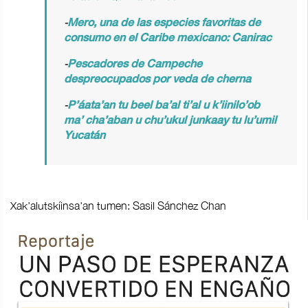
-
Mero, una de las especies favoritas de
consumo en el Caribe mexicano: Canirac
-
Pescadores de Campeche
despreocupados por veda de cherna
-
P’áata’an tu beel ba’al ti’al u k’iinilo’ob
ma’ cha’aban u chu’ukul junkaay tu lu’umil
Yucatán
Xak'alutskíinsa'an tumen: Sasil Sánchez Chan