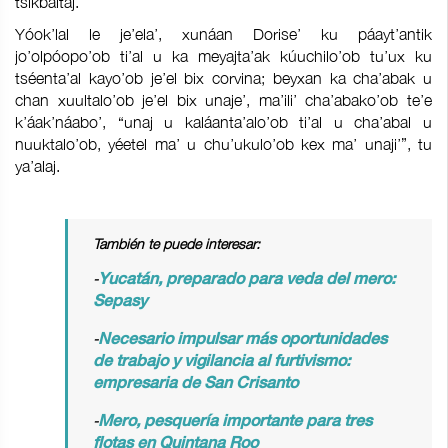
tsikbaltaj.
Yóok’lal le je’ela’, xunáan Dorise’ ku páayt’antik
jo’olpóopo’ob ti’al u ka meyajta’ak kúuchilo’ob tu’ux ku
tséenta’al kayo’ob je’el bix corvina; beyxan ka cha’abak u
chan xuultalo’ob je’el bix unaje’, ma’ili’ cha’abako’ob te’e
k’áak’náabo’, “unaj u kaláanta’alo’ob ti’al u cha’abal u
nuuktalo’ob, yéetel ma’ u chu’ukulo’ob kex ma’ unaji’”, tu
ya’alaj.
También te puede interesar:
-
Yucatán, preparado para veda del mero:
Sepasy
-
Necesario impulsar más oportunidades
de trabajo y vigilancia al furtivismo:
empresaria de San Crisanto
-
Mero, pesquería importante para tres
flotas en Quintana Roo