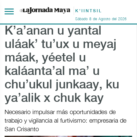
K'IINTSIL
Sábado
8
de
Agosto
del
2026
K’a’anan u yantal
uláak’ tu’ux u meyaj
máak, yéetel u
kaláanta’al ma’ u
chu’ukul junkaay, ku
ya’alik x chuk kay
Necesario impulsar más oportunidades de
trabajo y vigilancia al furtivismo: empresaria de
San Crisanto