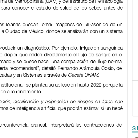
ma de Metropolitana (UAM) y del Instituto de Perinatología
ial para conocer el estado de salud de los bebés antes de
ades lejanas puedan tomar imágenes del ultrasonido de un
 en la Ciudad de México, donde se analizarán con un sistema
producir un diagnóstico. Por ejemplo, irrigación sanguínea
do dopler que miden directamente el flujo de sangre en el
stimado y se puede hacer una comparación del flujo normal
perta recomendará”, detalló Fernando Arámbula Cosío, del
icadas y en Sistemas a través de
Gaceta UNAM
.
institucional, se plantea su aplicación hasta 2022 porque la
de alto rendimiento.
ión, clasificación y asignación de riesgos en fetos con
os de inteligencia artificial que podrán estimar si un bebé
ircunferencia craneal, interpretará las contracciones del
S