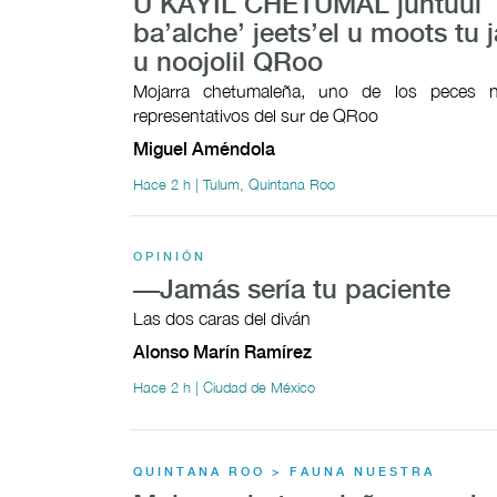
U KAYIL CHETUMAL juntúul
ba’alche’ jeets’el u moots tu j
u noojolil QRoo
Mojarra chetumaleña, uno de los peces n
representativos del sur de QRoo
Miguel Améndola
Hace 2 h | Tulum, Quintana Roo
OPINIÓN
—Jamás sería tu paciente
Las dos caras del diván
Alonso Marín Ramírez
Hace 2 h | Ciudad de México
QUINTANA ROO > FAUNA NUESTRA