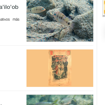
a’ilo’ob
ativos más