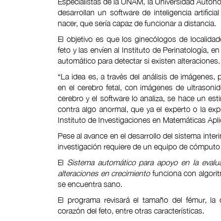
Especialistas de la UNAM, la Universidad Autóno
desarrollan un software de inteligencia artific
nacer, que sería capaz de funcionar a distancia.
El objetivo es que los ginecólogos de localid
feto y las envíen al Instituto de Perinatología,
automático para detectar si existen alteraciones.
“La idea es, a través del análisis de imágenes, 
en el cerebro fetal, con imágenes de ultrasoni
cerebro y el software lo analiza, se hace un e
contra algo anormal, que ya el experto o la ex
Instituto de Investigaciones en Matemáticas Apl
Pese al avance en el desarrollo del sistema inter
investigación requiere de un equipo de cómputo 
El
Sistema automático para apoyo en la evaluac
alteraciones en crecimiento
funciona con algoritm
se encuentra sano.
El programa revisará el tamaño del fémur, la c
corazón del feto, entre otras características.