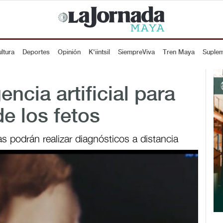
ltura
Deportes
Opinión
K'iintsil
SiempreViva
Tren Maya
Suple
encia artificial para
e los fetos
as podrán realizar diagnósticos a distancia