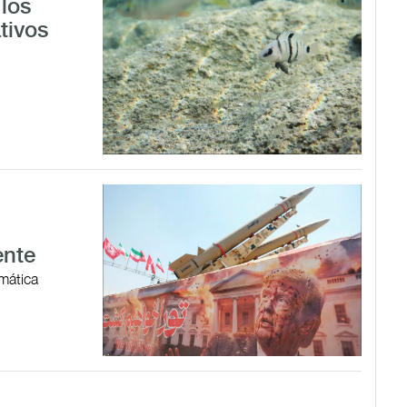
los
tivos
ente
omática