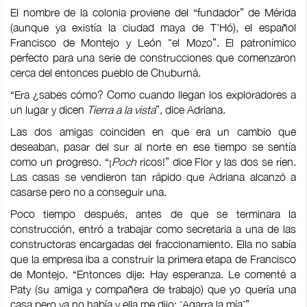
El nombre de la colonia proviene del “fundador” de Mérida
(aunque ya existía la ciudad maya de T'Hó), el español
Francisco de Montejo y León "el Mozo”. El patronímico
perfecto para una serie de construcciones que comenzaron
cerca del entonces pueblo de Chuburná.
“Era ¿sabes cómo? Como cuando llegan los exploradores a
un lugar y dicen
Tierra a la vista
”, dice Adriana.
Las dos amigas coinciden en que era un cambio que
deseaban, pasar del sur al norte en ese tiempo se sentía
como un progreso. “¡
Poch
ricos!” dice Flor y las dos se ríen.
Las casas se vendieron tan rápido que Adriana alcanzó a
casarse pero no a conseguir una.
Poco tiempo después, antes de que se terminara la
construcción, entró a trabajar como secretaria a una de las
constructoras encargadas del fraccionamiento. Ella no sabía
que la empresa iba a construir la primera etapa de Francisco
de Montejo. “Entonces dije: Hay esperanza. Le comenté a
Paty (su amiga y compañera de trabajo) que yo quería una
casa pero ya no había y ella me dijo: ‘Agarra la mía’”.