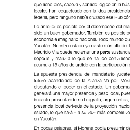
que tiene pies, cabeza y sentido lógico en la bú
locales han coqueteado con la idea presidencia
federal, pero ninguno había cruzado ese Rubicó
Lo anterior es posible por el desempeño del man
sido un buen gobernador. También es posible po
economía e imaginario nacional. Todo mundo quie
Yucatán. Nuestro estado ya existe más allá del
Mauricio Vila puede reclamar una parte sustancia
soporte y matiz a lo que se ha ido convirtie
acumula 15 años de urdido con la participación 
La apuesta presidencial del mandatario yucat
futuro abanderado de la Alianza Va por Méxi
disputando el poder en el estado. Un gobernad
generará una mayor presencia y peso local, pues
impacto presentando su biografía, argumentos,
presencia local derivada de la proyección naciona
estado, lo que hará – a su vez- más competitivos
en Yucatán.
En pocas palabras, si Morena podía presumir de