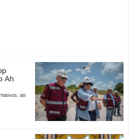
op
ro Ah
masivos, así