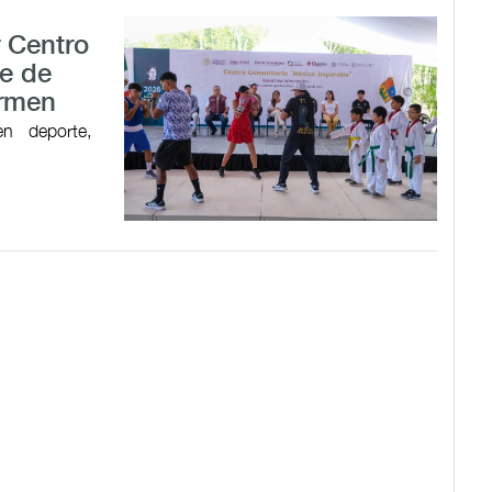
r Centro
e de
armen
en deporte,