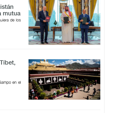
istán
a mutua
uiera de los
Tíbet,
 Gampo en el