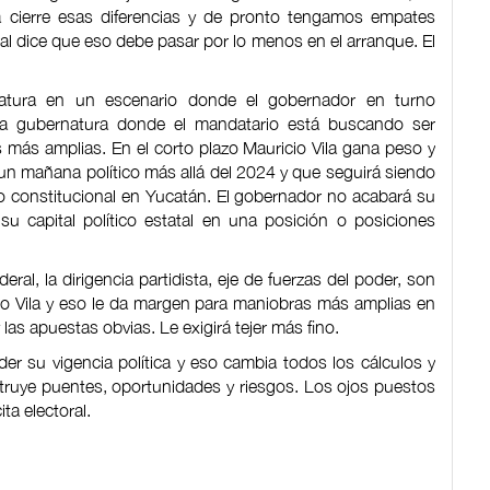
la cierre esas diferencias y de pronto tengamos empates
ral dice que eso debe pasar por lo menos en el arranque. El
atura en un escenario donde el gobernador en turno
 la gubernatura donde el mandatario está buscando ser
s más amplias. En el corto plazo Mauricio Vila gana peso y
n mañana político más allá del 2024 y que seguirá siendo
o constitucional en Yucatán. El gobernador no acabará su
su capital político estatal en una posición o posiciones
eral, la dirigencia partidista, eje de fuerzas del poder, son
cio Vila y eso le da margen para maniobras más amplias en
 las apuestas obvias. Le exigirá tejer más fino.
er su vigencia política y eso cambia todos los cálculos y
nstruye puentes, oportunidades y riesgos. Los ojos puestos
ita electoral.