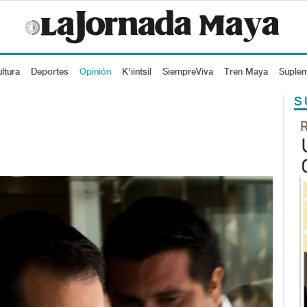
ltura
Deportes
Opinión
K'iintsil
SiempreViva
Tren Maya
Suple
S