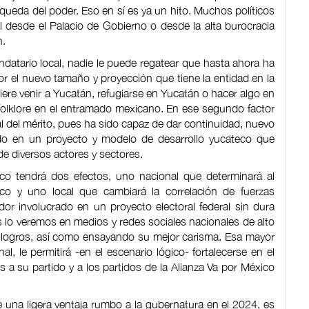
squeda del poder. Eso en sí es ya un hito. Muchos políticos
l desde el Palacio de Gobierno o desde la alta burocracia
n.
datario local, nadie le puede regatear que hasta ahora ha
r el nuevo tamaño y proyección que tiene la entidad en la
re venir a Yucatán, refugiarse en Yucatán o hacer algo en
 folklore en el entramado mexicano. En ese segundo factor
l del mérito, pues ha sido capaz de dar continuidad, nuevo
ndo en un proyecto y modelo de desarrollo yucateco que
de diversos actores y sectores.
eco tendrá dos efectos, uno nacional que determinará al
co y uno local que cambiará la correlación de fuerzas
or involucrado en un proyecto electoral federal sin dura
 lo veremos en medios y redes sociales nacionales de alto
 logros, así como ensayando su mejor carisma. Esa mayor
l, le permitirá -en el escenario lógico- fortalecerse en el
 a su partido y a los partidos de la Alianza Va por México
 una ligera ventaja rumbo a la gubernatura en el 2024, es