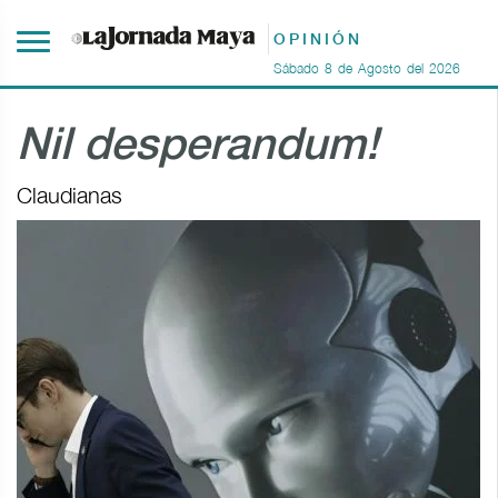
OPINIÓN
Sábado
8
de
Agosto
del
2026
Nil desperandum!
Claudianas