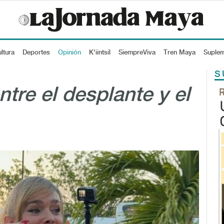
ltura
Deportes
Opinión
K'iintsil
SiempreViva
Tren Maya
Suple
S
tre el desplante y el