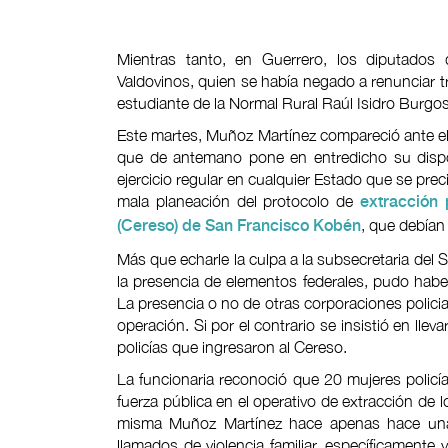
Mientras tanto, en Guerrero, los diputados d
Valdovinos, quien se había negado a renunciar 
estudiante de la Normal Rural Raúl Isidro Burgos
Este martes, Muñoz Martínez compareció ante el 
que de antemano pone en entredicho su dispos
ejercicio regular en cualquier Estado que se prec
mala planeación del protocolo de
extracción 
, que debían
(Cereso) de San Francisco Kobén
Más que echarle la culpa a la subsecretaria del
la presencia de elementos federales, pudo haber
La presencia o no de otras corporaciones polici
operación. Si por el contrario se insistió en lle
policías que ingresaron al Cereso.
La funcionaria reconoció que 20 mujeres policía
fuerza pública en el operativo de extracción de
misma Muñoz Martínez hace apenas hace u
llamados de violencia familiar, específicamente 