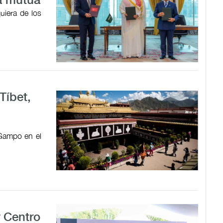
a mutua
uiera de los
Tíbet,
 Gampo en el
r Centro