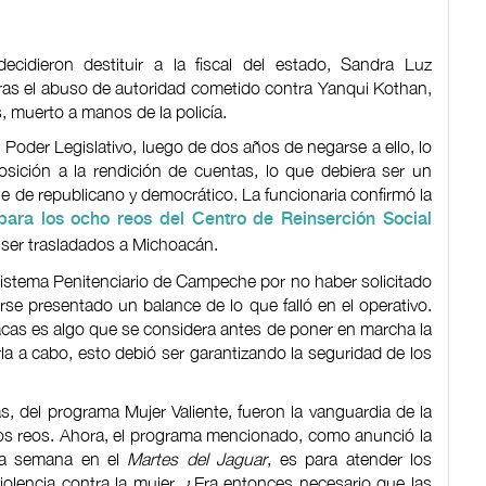
ecidieron destituir a la fiscal del estado, Sandra Luz
tras el abuso de autoridad cometido contra Yanqui Kothan,
, muerto a manos de la policía.
Poder Legislativo, luego de dos años de negarse a ello, lo
ición a la rendición de cuentas, lo que debiera ser un
ie de republicano y democrático. La funcionaria confirmó la
para los ocho reos del Centro de Reinserción Social
 ser trasladados a Michoacán.
 Sistema Penitenciario de Campeche por no haber solicitado
se presentado un balance de lo que falló en el operativo.
acas es algo que se considera antes de poner en marcha la
varla a cabo, esto debió ser garantizando la seguridad de los
s, del programa Mujer Valiente, fueron la vanguardia de la
 los reos. Ahora, el programa mencionado, como anunció la
na semana en el
Martes del Jaguar
, es para atender los
violencia contra la mujer. ¿Era entonces necesario que las