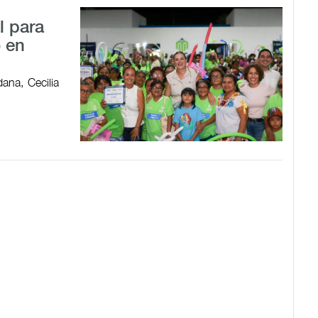
l para
o en
ana, Cecilia