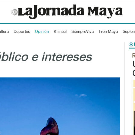
ltura
Deportes
Opinión
K'iintsil
SiempreViva
Tren Maya
Suple
S
blico e intereses