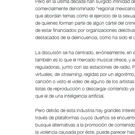
Pero en la última década han surgido infinidad d
comercialmente denominado “regional mexicano”,
que abordan temas como el ejercicio de la sexua
de quienes forman parte de algún cártel del cri
de estar financiados por organizaciones delictiv
destacados de la delincuencia, como ha sido el 
La discusión se ha centrado, erróneamente, en e
también es lo que el mercado musical ofrece, y 
reguladoras, junto con las estaciones de radio. Po
virtuales, de
streaming
, regidas por un algoritmo
canción o visto el video de alguno de los artistas 
listas de reproducción o descargar contenido y
que el de una inteligencia artificial.
Pero detrás de esta industria hay grandes intere
través de plataformas cuyos dueños se encuentr
busque alternativas a la promoción de contenid
la violencia causada por éste, puede parecer has