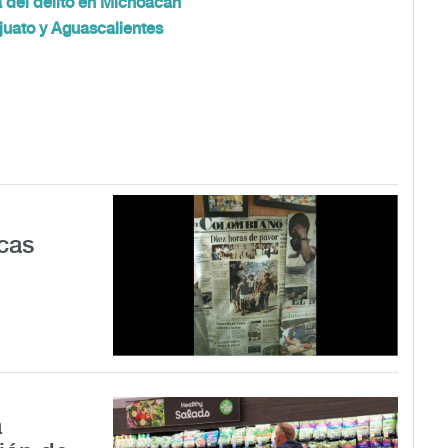
 del delito en Michoacán
juato y Aguascalientes
cas
a