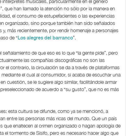
e intérpretes musicales, particularmente en el género
 que han llamado la atención no sólo por la manera en
lidad, el consumo de estupefacientes o las experiencias
men organizado, sino porque también han sido señalados
as y, más recientemente, por rendir homenaje a personajes
caso de “
”.
Los alegres del barranco
l señalamiento de que eso es lo que “la gente pide”, pero
actualmente las compañías discográficas no son las
r el contrario, la circulación se da a través de plataformas
, mediante el cual al consumidor, si acaba de escuchar una
en cuestión, se le sugiere algo similar, facilitándole armar
a preseleccionado de acuerdo a “su gusto”, que no es más
ses: esta cultura se difunde, como ya se mencionó, a
an entre las personas más ricas del mundo. Que un país
os que enaltecen al crimen organizado o hagan apología de
ta el tormento de Sísifo, pero es necesario hacer algo que