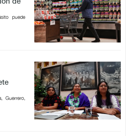
ión de
ásito puede
ete
, Guerrero,