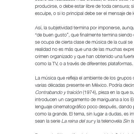
producirse, o debe estar libre de toda censura; si
esculpe, o si lo principal debe ser el mensaje de l
Así, la subjetividad termina por imponerse, aunq
“de buen gusto”, que finalmente termina siendo un
se ocupa de cierta clase de música de la cual se
realidad no es más que una de las muchas expresi
crimen organizado y que han obtenido una fuerte 
como la TV, o a través de diferentes plataformas.
La música que refleja el ambiente de los grupos d
varias décadas presente en México. Podría deci
Contrabando y traición
(1974), pieza en la que s
introducen un cargamento de mariguana a los Est
lenguaje cinematográfico poco después, dando pi
como la grande. El tema, sin lugar a dudas, es 
sean la serie
La reina del sur
y la telenovela
Sin t