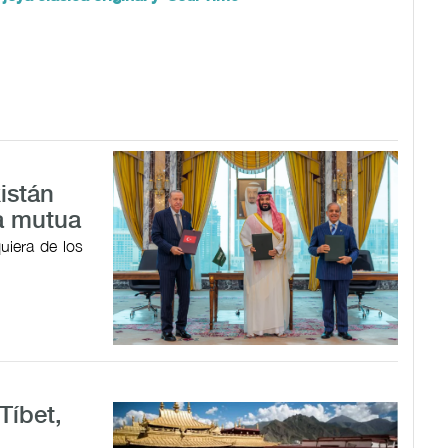
istán
a mutua
uiera de los
Tíbet,