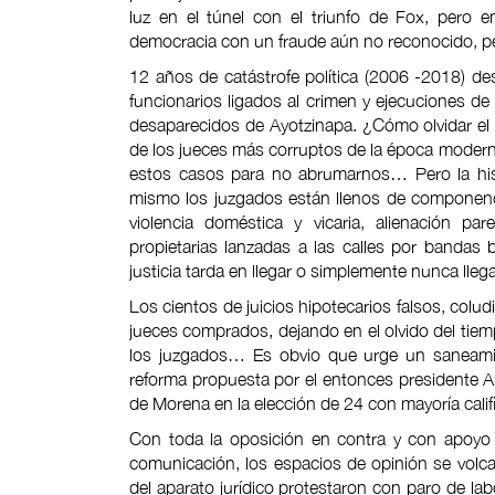
luz en el túnel con el triunfo de Fox, pero 
democracia con un fraude aún no reconocido, p
12 años de catástrofe política (2006 -2018) des
funcionarios ligados al crimen y ejecuciones d
desaparecidos de Ayotzinapa. ¿Cómo olvidar el 
de los jueces más corruptos de la época moderna
estos casos para no abrumarnos… Pero la hist
mismo los juzgados están llenos de componendas
violencia doméstica y vicaria, alienación par
propietarias lanzadas a las calles por bandas
justicia tarda en llegar o simplemente nunca llega
Los cientos de juicios hipotecarios falsos, col
jueces comprados, dejando en el olvido del tie
los juzgados… Es obvio que urge un saneamien
reforma propuesta por el entonces presidente 
de Morena en la elección de 24 con mayoría calif
Con toda la oposición en contra y con apoyo d
comunicación, los espacios de opinión se volca
del aparato jurídico protestaron con paro de l