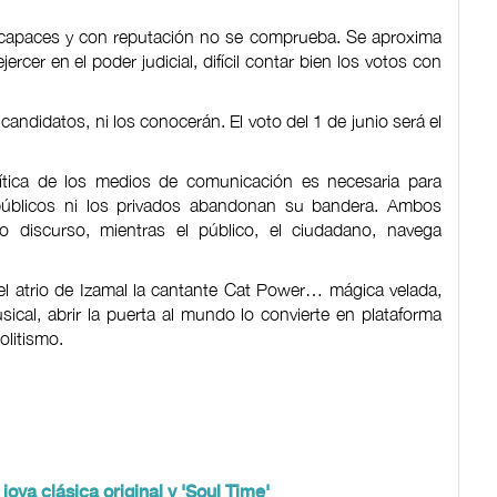
as capaces y con reputación no se comprueba. Se aproxima
jercer en el poder judicial, difícil contar bien los votos con
andidatos, ni los conocerán. El voto del 1 de junio será el
ítica de los medios de comunicación es necesaria para
 públicos ni los privados abandonan su bandera. Ambos
o discurso, mientras el público, el ciudadano, navega
el atrio de Izamal la cantante Cat Power… mágica velada,
ical, abrir la puerta al mundo lo convierte en plataforma
politismo.
joya clásica original y 'Soul Time'