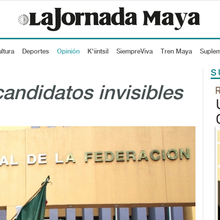
ltura
Deportes
Opinión
K'iintsil
SiempreViva
Tren Maya
Suple
S
candidatos invisibles