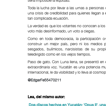
sería imposible la equidad.
Toda la lucha por llevar a las urnas a person
una crisis de credibilidad para quienes llegan a e
tan complicada ecuación.
La verdad es que los votantes no conocen a los c
voto más desinformado, un voto a ciegas.
Como en toda democracia, la participación cr
construir un mejor país, pero ni los medios
sesgados, bulímicos, narcisistas de su propi
teledirigido como en los viejos tiempos.
Paso de gato. Con Luna llena, se presentó en 
extraordinaria voz. Yucatán es una potencia mus
internacional, le da visibilidad y lo lleva al cosmo
@EdgarFe55470211
Lea, del mismo autor:
Dos discos hechos en Yucatán: 'Opus II', una 