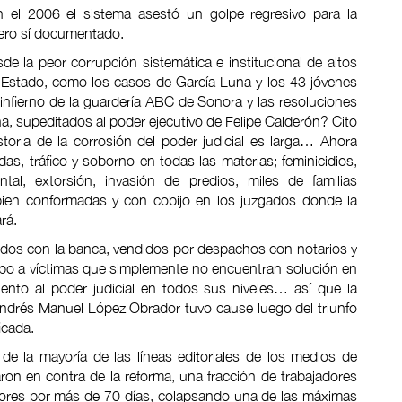
en el 2006 el sistema asestó un golpe regresivo para la
ero sí documentado.
de la peor corrupción sistemática e institucional de altos
e Estado, como los casos de García Luna y los 43 jóvenes
infierno de la guardería ABC de Sonora y las resoluciones
, supeditados al poder ejecutivo de Felipe Calderón? Cito
oria de la corrosión del poder judicial es larga… Ahora
, tráfico y soborno en todas las materias; feminicidios,
ental, extorsión, invasión de predios, miles de familias
 bien conformadas y con cobijo en los juzgados donde la
rá.
udidos con la banca, vendidos por despachos con notarios y
mpo a víctimas que simplemente no encuentran solución en
to al poder judicial en todos sus niveles… así que la
Andrés Manuel López Obrador tuvo cause luego del triunfo
icada.
e la mayoría de las líneas editoriales de los medios de
ron en contra de la reforma, una fracción de trabajadores
abores por más de 70 días, colapsando una de las máximas