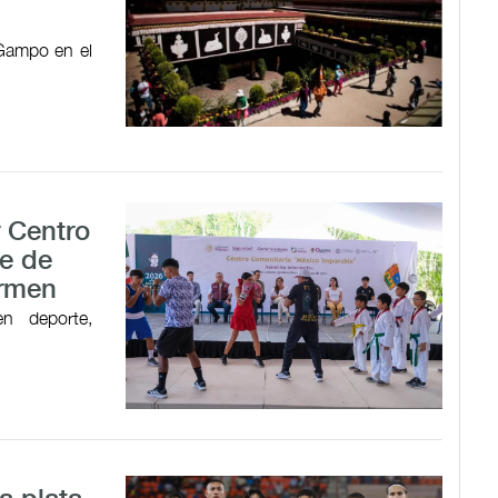
 Gampo en el
r Centro
e de
armen
en deporte,