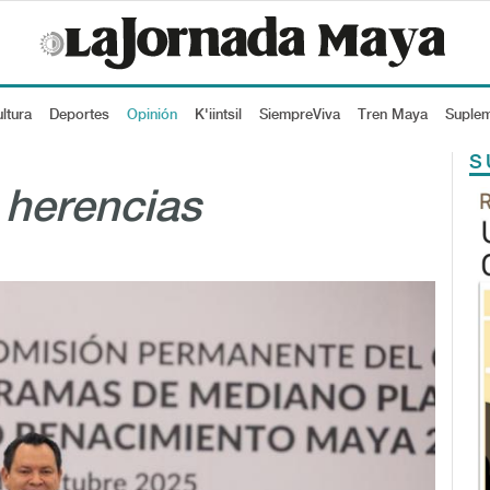
ltura
Deportes
Opinión
K'iintsil
SiempreViva
Tren Maya
Suple
S
 herencias