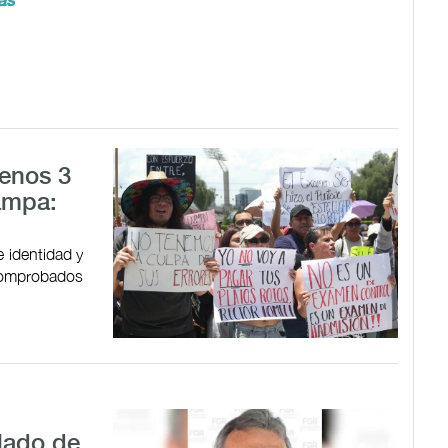
as
menos 3
ampa:
 identidad y
 comprobados
alado de