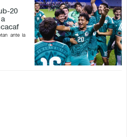
Sub-20
 a
ncacaf
tan ante la