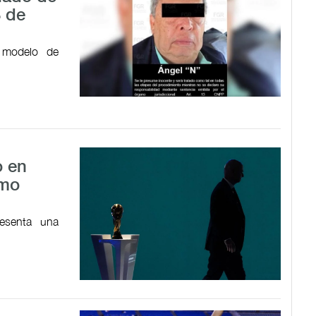
3 de
 modelo de
o en
omo
resenta una