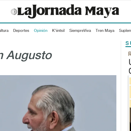
ltura
Deportes
Opinión
K'iintsil
SiempreViva
Tren Maya
Suple
S
án Augusto