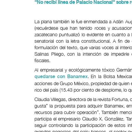
''No recibí línea de Palacio Nacional'' sobre
La plana también le fue enmendada a Adán Aug
(recuérdese que han tenido roces y acusacion
zacatecano puntualizó lo evidente en cuanto a 
senatorial con la letra constitucional. A fin 
formulación del texto, que varias voces al inter
Salinas Pliego, con la intención de impedirl
fiscales.
Al empresarial y ecológicamente tóxico Germán 
. En la Bolsa Mexica
quedarse con Banamex
acciones de Grupo México, propiedad de quien 
rico del país (15.43 por ciento de desplome, lo 
Claudia Villegas, directora de la revista Fortuna
gusta” la propuesta para adquirir Banamex, en
recursos para cubrir operación”. También menci
participa el empresario Claudio X. González. Ta
seguir controlando la participación de estos i
grandes negocios del país: bancos, el sector extr