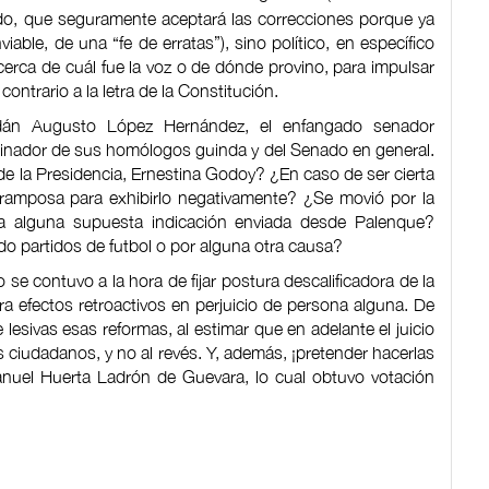
o, que seguramente aceptará las correcciones porque ya
viable, de una “fe de erratas”), sino político, en específico
erca de cuál fue la voz o de dónde provino, para impulsar
 contrario a la letra de la Constitución.
Adán Augusto López Hernández, el enfangado senador
nador de sus homólogos guinda y del Senado en general.
 de la Presidencia, Ernestina Godoy? ¿En caso de ser cierta
tramposa para exhibirlo negativamente? ¿Se movió por la
sí a alguna supuesta indicación enviada desde Palenque?
do partidos de futbol o por alguna otra causa?
 se contuvo a la hora de fijar postura descalificadora de la
ra efectos retroactivos en perjuicio de persona alguna. De
lesivas esas reformas, al estimar que en adelante el juicio
s ciudadanos, y no al revés. Y, además, ¡pretender hacerlas
anuel Huerta Ladrón de Guevara, lo cual obtuvo votación