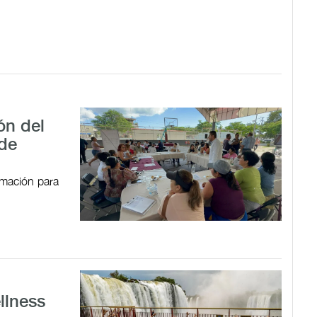
ón del
 de
ormación para
llness