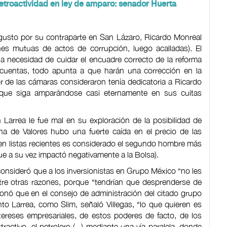
 retroactividad en ley de amparo: senador Huerta
usto por su contraparte en San Lázaro, Ricardo Monreal
es mutuas de actos de corrupción, luego acalladas). El
la necesidad de cuidar el encuadre correcto de la reforma
de cuentas, todo apunta a que harán una corrección en la
ior de las cámaras consideraron tenía dedicatoria a Ricardo
e que siga amparándose casi eternamente en sus cuitas
Larrea le fue mal en su exploración de la posibilidad de
na de Valores hubo una fuerte caída en el precio de las
en listas recientes es considerado el segundo hombre más
que a su vez impactó negativamente a la Bolsa).
, consideró que a los inversionistas en Grupo México “no les
tre otras razones, porque “tendrían que desprenderse de
onó que en el consejo de administración del citado grupo
nto Larrea, como Slim, señaló Villegas, “lo que quieren es
ntereses empresariales, de estos poderes de facto, de los
activo, el petrolero (...) mediante una vía paralela, donde