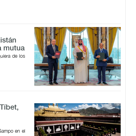
istán
a mutua
uiera de los
Tíbet,
 Gampo en el