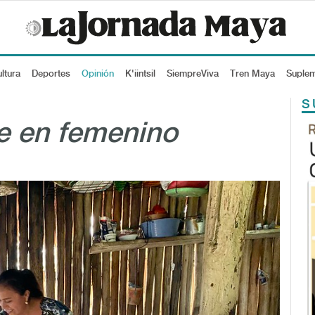
ltura
Deportes
Opinión
K'iintsil
SiempreViva
Tren Maya
Suple
S
e en femenino