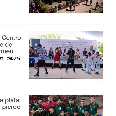
r Centro
e de
armen
en deporte,
a plata
 pierde