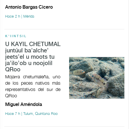
Antonio Bargas Cicero
Hace 2 h | Mérida
K'IINTSIL
U KAYIL CHETUMAL
juntúul ba’alche’
jeets’el u moots tu
ja’ilo’ob u noojolil
QRoo
Mojarra chetumaleña, uno
de los peces nativos más
representativos del sur de
QRoo
Miguel Améndola
Hace 7 h | Tulum, Quintana Roo