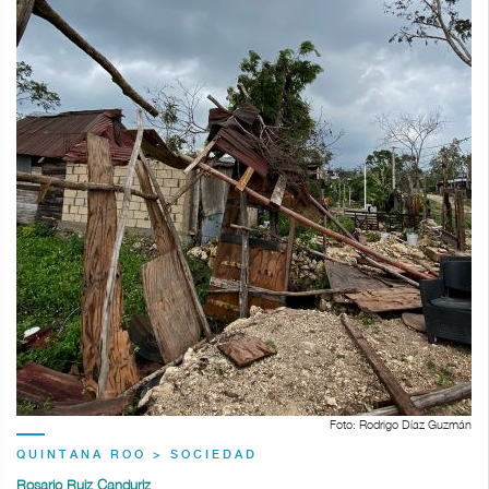
Foto: Rodrigo Díaz Guzmán
QUINTANA ROO > SOCIEDAD
Rosario Ruiz Canduriz