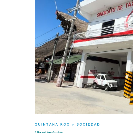
QUINTANA ROO > SOCIEDAD
Miguel Améndola