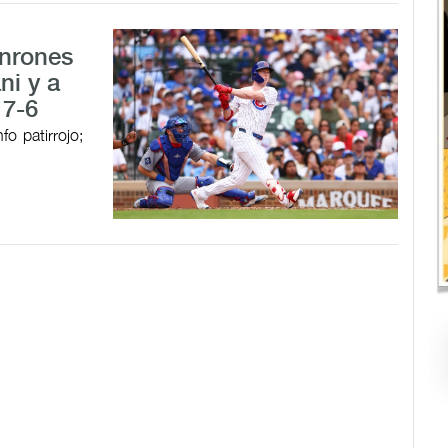
onrones
ni y a
 7-6
o patirrojo;