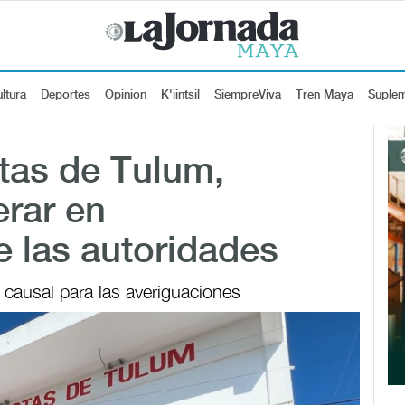
ltura
Deportes
Opinion
K'iintsil
SiempreViva
Tren Maya
Suple
stas de Tulum,
erar en
e las autoridades
 causal para las averiguaciones