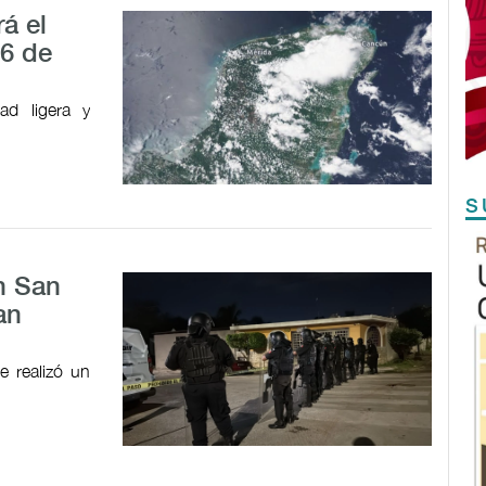
á el
 6 de
dad ligera y
S
n San
an
e realizó un