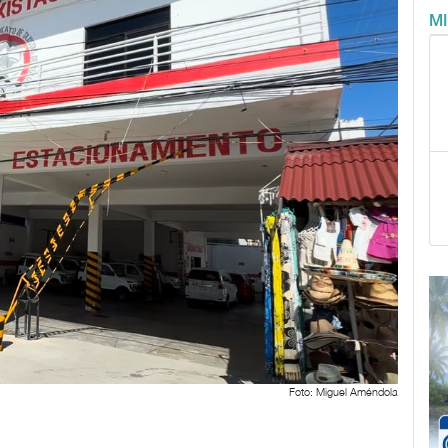
M
Foto: Miguel Améndola