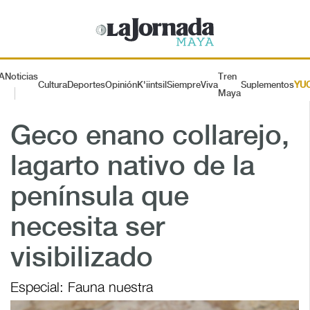
A
Noticias
Tren
Cultura
Deportes
Opinión
K'iintsil
SiempreViva
Suplementos
YU
Maya
Geco enano collarejo,
lagarto nativo de la
península que
necesita ser
visibilizado
Especial: Fauna nuestra