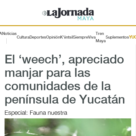
A
Noticias
Tren
Cultura
Deportes
Opinión
K'iintsil
SiempreViva
Suplementos
YU
Maya
El ‘weech’, apreciado
manjar para las
comunidades de la
península de Yucatán
Especial: Fauna nuestra