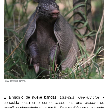
Foto: Brooke Smith
El armadillo de nueve bandas (
Dasypus novemcinctus
) -
conocido localmente como
weech
- es una especie de
mamífero placentario de la familia
Dasypodidae
emparentado