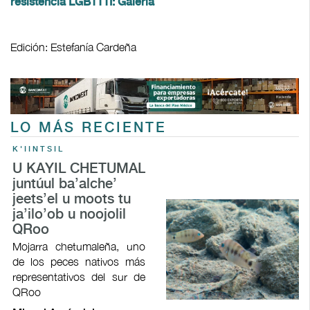
resistencia LGBTTTI: Galería
Edición: Estefanía Cardeña
LO MÁS RECIENTE
K'IINTSIL
U KAYIL CHETUMAL
juntúul ba’alche’
jeets’el u moots tu
ja’ilo’ob u noojolil
QRoo
Mojarra chetumaleña, uno
de los peces nativos más
representativos del sur de
QRoo