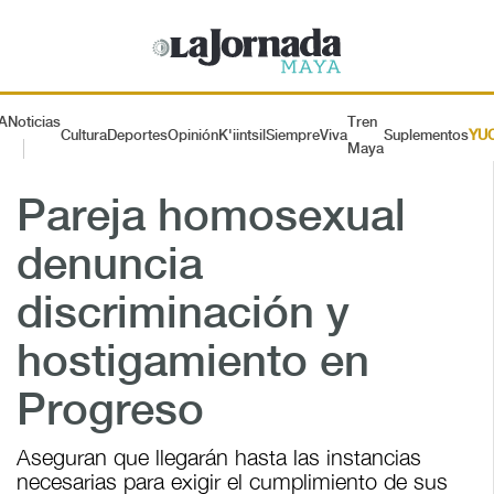
A
Noticias
Tren
Cultura
Deportes
Opinión
K'iintsil
SiempreViva
Suplementos
YU
Maya
Pareja homosexual
denuncia
discriminación y
hostigamiento en
Progreso
Aseguran que llegarán hasta las instancias
necesarias para exigir el cumplimiento de sus