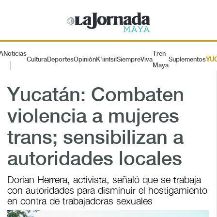
A
Noticias
Tren
Cultura
Deportes
Opinión
K'iintsil
SiempreViva
Suplementos
YU
Maya
Yucatán: Combaten
violencia a mujeres
trans; sensibilizan a
autoridades locales
Dorian Herrera, activista, señaló que se trabaja
con autoridades para disminuir el hostigamiento
en contra de trabajadoras sexuales