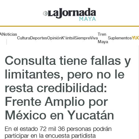
A
Noticias
Tren
Cultura
Deportes
Opinión
K'iintsil
SiempreViva
Suplementos
YU
Maya
Consulta tiene fallas y
limitantes, pero no le
resta credibilidad:
Frente Amplio por
México en Yucatán
En el estado 72 mil 36 personas podrán
participar en la encuesta partidista