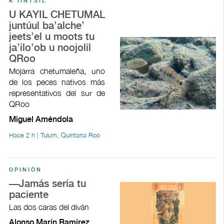
K'IINTSIL
U KAYIL CHETUMAL
juntúul ba’alche’
jeets’el u moots tu
ja’ilo’ob u noojolil
QRoo
Mojarra chetumaleña, uno
de los peces nativos más
representativos del sur de
QRoo
Miguel Améndola
Hace 2 h | Tulum, Quintana Roo
OPINIÓN
—Jamás sería tu
paciente
Las dos caras del diván
Alonso Marín Ramírez