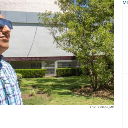
M
Foto: X @IPN_MX