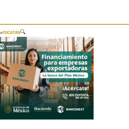
🔍
os
YUCATÁN