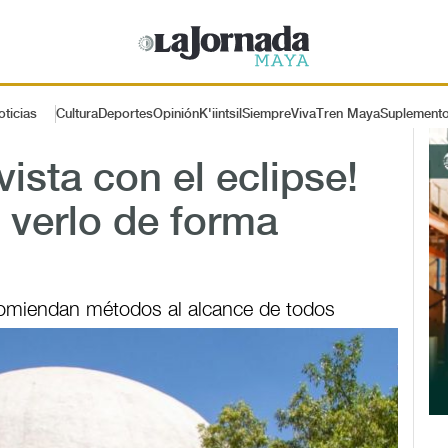
oticias
Cultura
Deportes
Opinión
K'iintsil
SiempreViva
Tren Maya
Suplement
vista con el eclipse!
verlo de forma
comiendan métodos al alcance de todos