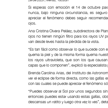
29/09/2023 | Mérida, Yucatán
Si esperas con emoción el 14 de octubre para
nunca, bajo ninguna circunstancia, es seguro 
apreciar el fenómeno debes seguir recomendaci
ojos.
Ana Cristina Olvera Peláez, subdirectora de Pla
ojos no tienen ningún filtro para los rayos UV 
van desde leves hasta la pérdida de la vista.
“Es tan fácil como observar lo que sucede con el
quema la piel y de la misma forma quema nues
los rayos ultravioleta, que son los que causan
capas que lo componen”, explicó la especialista 
Brenda Carolina Arias, del Instituto de Astron
ver el eclipse de forma directa, como las gafas e
con las cuales se puede apreciar el fenómeno s
“Puedes observar al Sol por unos segundos sin 
entonces puedes estar usando estas gafas, obse
descansas un ratito y luego otra vez lo ves”, detal