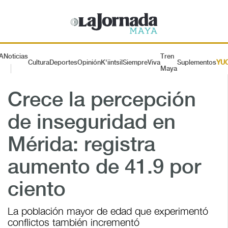
A
Noticias
Tren
Cultura
Deportes
Opinión
K'iintsil
SiempreViva
Suplementos
YU
Maya
Crece la percepción
de inseguridad en
Mérida: registra
aumento de 41.9 por
ciento
La población mayor de edad que experimentó
conflictos también incrementó