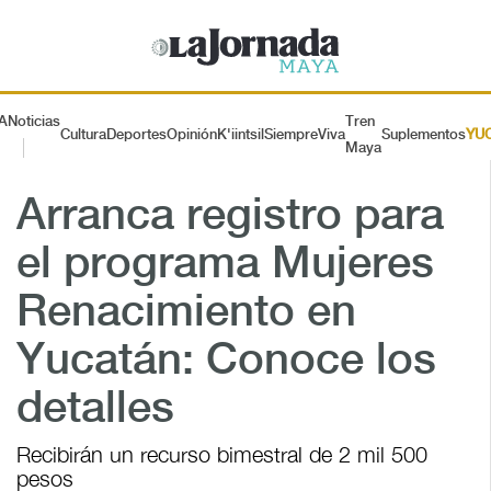
A
Noticias
Tren
Cultura
Deportes
Opinión
K'iintsil
SiempreViva
Suplementos
YU
Maya
Arranca registro para
el programa Mujeres
Renacimiento en
Yucatán: Conoce los
detalles
Recibirán un recurso bimestral de 2 mil 500
pesos