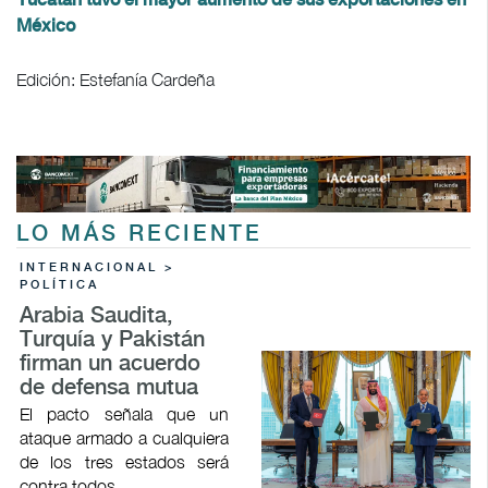
Yucatán tuvo el mayor aumento de sus exportaciones en
México
Edición: Estefanía Cardeña
LO MÁS RECIENTE
INTERNACIONAL >
POLÍTICA
Arabia Saudita,
Turquía y Pakistán
firman un acuerdo
de defensa mutua
El pacto señala que un
ataque armado a cualquiera
de los tres estados será
contra todos