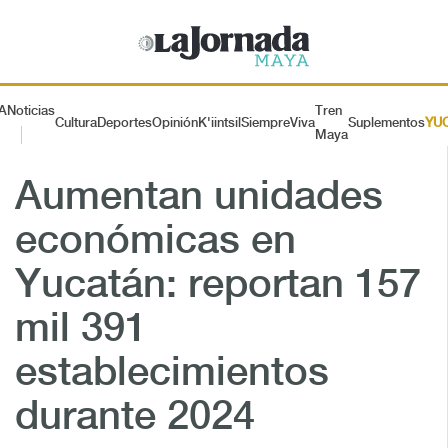
A
Noticias
Tren
Cultura
Deportes
Opinión
K'iintsil
SiempreViva
Suplementos
YU
Maya
Aumentan unidades
económicas en
Yucatán: reportan 157
mil 391
establecimientos
durante 2024