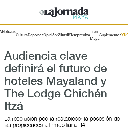
A
Noticias
Tren
Cultura
Deportes
Opinión
K'iintsil
SiempreViva
Suplementos
YU
Maya
Audiencia clave
definirá el futuro de
hoteles Mayaland y
The Lodge Chichén
Itzá
La resolución podría restablecer la posesión de
las propiedades a Inmobiliaria R4