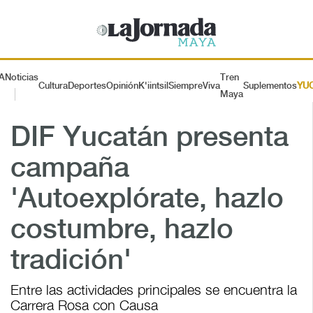
A
Noticias
Tren
Cultura
Deportes
Opinión
K'iintsil
SiempreViva
Suplementos
YU
Maya
DIF Yucatán presenta
campaña
'Autoexplórate, hazlo
costumbre, hazlo
tradición'
Entre las actividades principales se encuentra la
Carrera Rosa con Causa