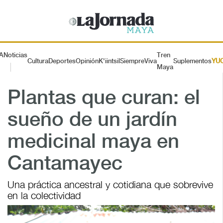
A
Noticias
Tren
Cultura
Deportes
Opinión
K'iintsil
SiempreViva
Suplementos
YU
Maya
Plantas que curan: el
sueño de un jardín
medicinal maya en
Cantamayec
Una práctica ancestral y cotidiana que sobrevive
en la colectividad