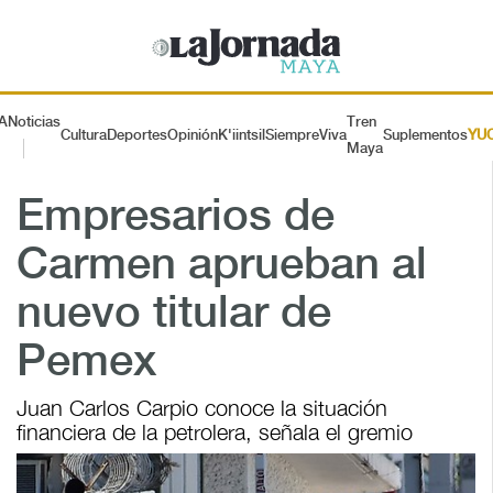
A
Noticias
Tren
Cultura
Deportes
Opinión
K'iintsil
SiempreViva
Suplementos
YU
Maya
Empresarios de
Carmen aprueban al
nuevo titular de
Pemex
Juan Carlos Carpio conoce la situación
financiera de la petrolera, señala el gremio